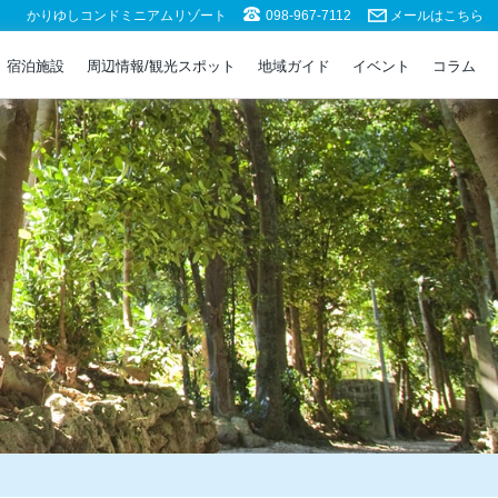
かりゆしコンドミニアムリゾート
098-967-7112
メールはこちら
宿泊施設
周辺情報/観光スポット
地域ガイド
イベント
コラム