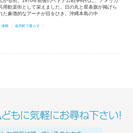
広がる街。1970年前後のベトナム戦争時代に、アメリカ
兵用歓楽街として栄えました。日の丸と星条旗が掲げら
れた象徴的なアーチが目をひき、沖縄本島の中
体験
金武町で暮らす