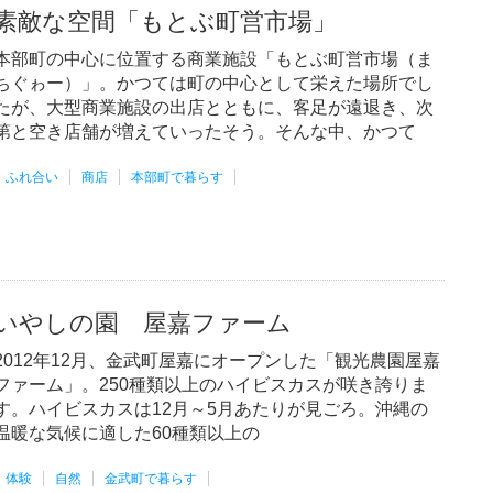
素敵な空間「もとぶ町営市場」
本部町の中心に位置する商業施設「もとぶ町営市場（ま
ちぐゎー）」。かつては町の中心として栄えた場所でし
たが、大型商業施設の出店とともに、客足が遠退き、次
第と空き店舗が増えていったそう。そんな中、かつて
ふれ合い
商店
本部町で暮らす
いやしの園 屋嘉ファーム
2012年12月、金武町屋嘉にオープンした「観光農園屋嘉
ファーム」。250種類以上のハイビスカスが咲き誇りま
す。ハイビスカスは12月～5月あたりが見ごろ。沖縄の
温暖な気候に適した60種類以上の
体験
自然
金武町で暮らす