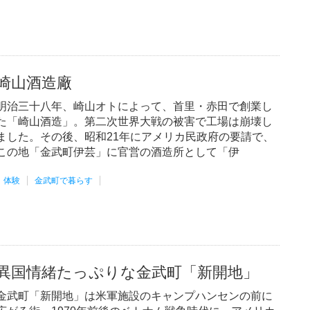
崎山酒造廠
明治三十八年、崎山オトによって、首里・赤田で創業し
た「崎山酒造」。第二次世界大戦の被害で工場は崩壊し
ました。その後、昭和21年にアメリカ民政府の要請で、
この地「金武町伊芸」に官営の酒造所として「伊
体験
金武町で暮らす
異国情緒たっぷりな金武町「新開地」
金武町「新開地」は米軍施設のキャンプハンセンの前に