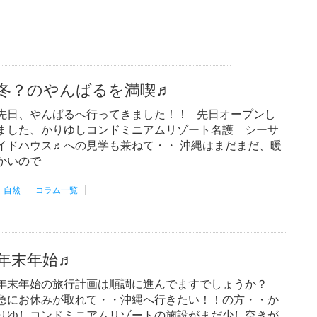
冬？のやんばるを満喫♬
先日、やんばるへ行ってきました！！ 先日オープンし
ました、かりゆしコンドミニアムリゾート名護 シーサ
イドハウス♬への見学も兼ねて・・ 沖縄はまだまだ、暖
かいので
自然
コラム一覧
年末年始♬
年末年始の旅行計画は順調に進んでますでしょうか？
急にお休みが取れて・・沖縄へ行きたい！！の方・・か
りゆしコンドミニアムリゾートの施設がまだ少し空きが