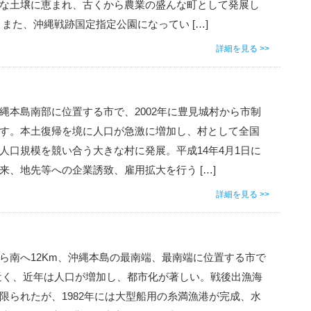
な土壌に恵まれ、古くから農業の盛んな町として発展し
 また、沖縄戦跡国定指定公園になってい […]
詳細を見る >>
縄本島南部に位置する市で、2002年に豊見城村から市制
す。本土復帰を境に人口が急激に増加し、村として全国
人口規模を競い合う大きな村に発展。平成14年4月1日に
来、地先等への企業誘致、雇用拡大を行う […]
詳細を見る >>
ら南へ12Km、沖縄本島の最南端、最南端に位置する市で
近く、近年は人口が増加し、都市化が著しい。戦後出漁海
限られたが、1982年には大型船用の糸満漁港が完成、水