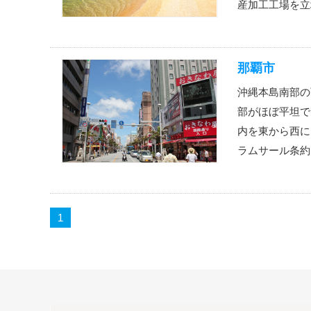
産加工工場を立
那覇市
沖縄本島南部の
部がほぼ平坦で
内を東から西に
ラムサール条約
1