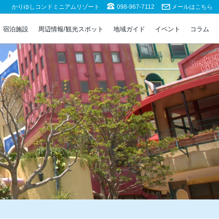
かりゆしコンドミニアムリゾート
098-967-7112
メールはこちら
宿泊施設
周辺情報/観光スポット
地域ガイド
イベント
コラム