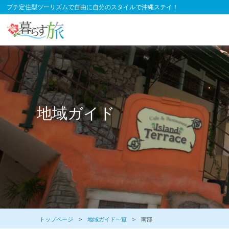
プチ定住型ツーリズムで自由に自分のスタイルで沖縄ステイ！
地域ガイド
トップページ
>
地域ガイド一覧
> 南部