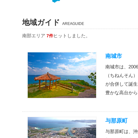
地域ガイド
AREAGUIDE
南部エリア
ヒットしました。
7件
南城市
南城市は、20
（ちねんそん）
が合併して誕生
豊かな高台から
与那原町
与那原町は、沖