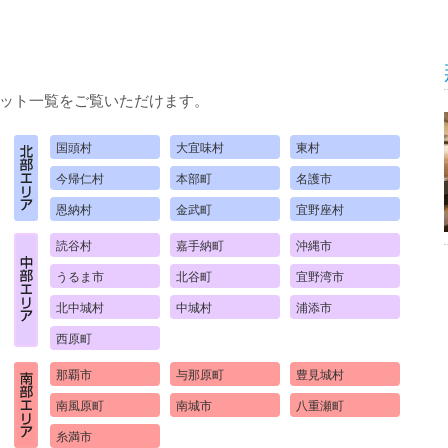
ット一覧をご覧いただけます。
国頭村
大宜味村
東村
今帰仁村
本部町
名護市
恩納村
金武町
宜野座村
読谷村
嘉手納町
沖縄市
うるま市
北谷町
宜野湾市
北中城村
中城村
浦添市
西原町
那覇市
与那原町
豊見城村
南風原町
南城市
八重瀬町
糸満市