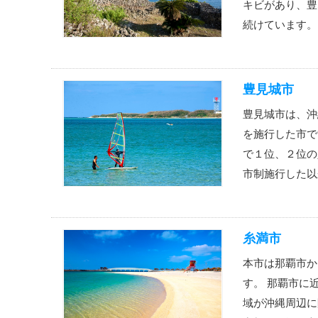
キビがあり、豊
続けています。
豊見城市
豊見城市は、沖
を施行した市で
で１位、２位の
市制施行した以
糸満市
本市は那覇市か
す。 那覇市に
域が沖縄周辺に