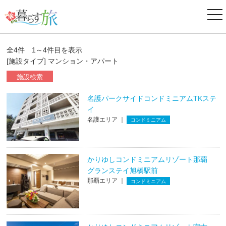
ナ
ビ
ゲ
ー
シ
全4件 1～4件目を表示
ョ
[施設タイプ] マンション・アパート
ン
施設検索
名護パークサイドコンドミニアムTKステ
イ
名護エリア ｜
コンドミニアム
かりゆしコンドミニアムリゾート那覇
グランステイ旭橋駅前
那覇エリア ｜
コンドミニアム