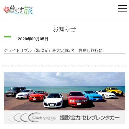
ナ
ビ
ゲ
ー
お知らせ
シ
ョ
ン
2020年09月05日
ジョイトリプル（25.2㎡）最大定員3名 仲良し旅行に