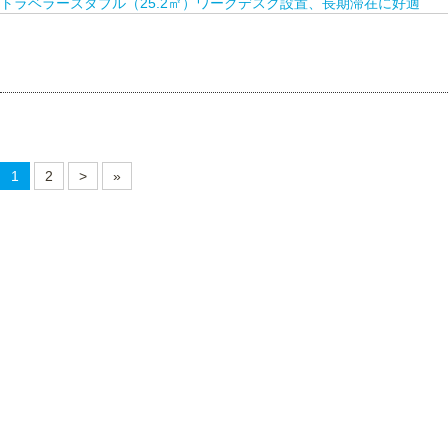
トラベラーズダブル（25.2㎡）ワークデスク設置、長期滞在に好適
1
2
>
»