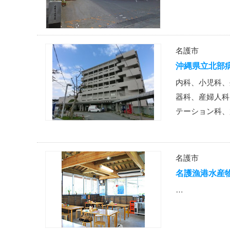
名護市
沖縄県立北部
内科、小児科、
器科、産婦人科
テーション科、
名護市
名護漁港水産
…