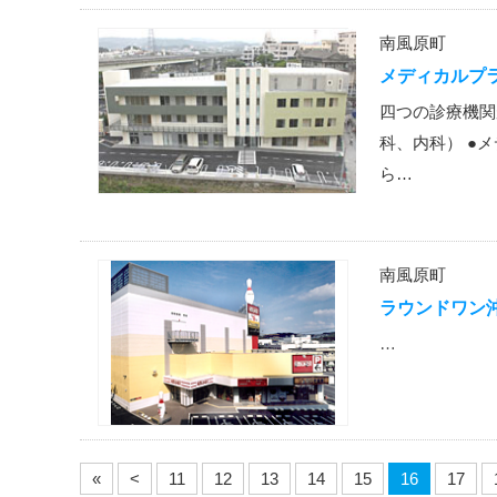
南風原町
メディカルプ
四つの診療機関
科、内科） ●
ら…
南風原町
ラウンドワン
…
«
<
11
12
13
14
15
16
17