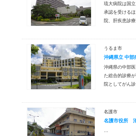
琉大病院は国立
承認を受けるほ
院、肝疾患診療
うるま市
沖縄県立 中部
沖縄県の中部医
た総合的診療が
院としてがん診
名護市
名護市役所 
…