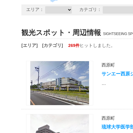
エリア：
カテゴリ：
観光スポット・周辺情報
SIGHTSEEING SP
[エリア]
[カテゴリ]
ヒットしました。
269件
西原町
サンエー西原
…
西原町
琉球大学医学