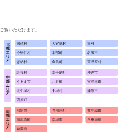
ご覧いただけます。
国頭村
大宜味村
東村
今帰仁村
本部町
名護市
恩納村
金武町
宜野座村
読谷村
嘉手納町
沖縄市
うるま市
北谷町
宜野湾市
北中城村
中城村
浦添市
西原町
那覇市
与那原町
豊見城市
南風原町
南城市
八重瀬町
糸満市