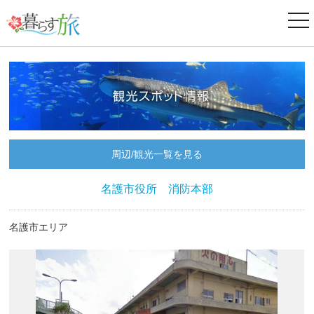
ナ
ビ
ゲ
ー
シ
ョ
ン
周辺/観光一覧を見る
名護市役所 消防本部
名護市エリア