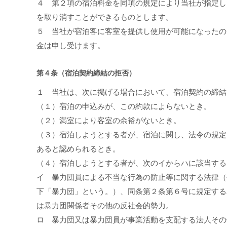
４ 第２項の宿泊料金を同項の規定により当社が指定し
を取り消すことができるものとします。
５ 当社が宿泊客に客室を提供し使用が可能になったの
金は申し受けます。
第４条（宿泊契約締結の拒否）
１ 当社は、次に掲げる場合において、宿泊契約の締結
（１）宿泊の申込みが、この約款によらないとき。
（２）満室により客室の余裕がないとき。
（３）宿泊しようとする者が、宿泊に関し、法令の規定
あると認められるとき。
（４）宿泊しようとする者が、次のイからハに該当する
イ 暴力団員による不当な行為の防止等に関する法律（
下「暴力団」という。）、同条第２条第６号に規定する
は暴力団関係者その他の反社会的勢力。
ロ 暴力団又は暴力団員が事業活動を支配する法人その