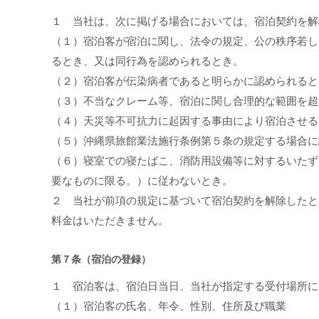
１ 当社は、次に掲げる場合においては、宿泊契約を解
（１）宿泊客が宿泊に関し、法令の規定、公の秩序若し
るとき、又は同行為を認められるとき。
（２）宿泊客が伝染病者であると明らかに認められると
（３）不当なクレーム等、宿泊に関し合理的な範囲を超
（４）天災等不可抗力に起因する事由により宿泊させる
（５）沖縄県旅館業法施行条例第５条の規定する場合に
（６）寝室での寝たばこ、消防用設備等に対するいたず
要なものに限る。）に従わないとき。
２ 当社が前項の規定に基づいて宿泊契約を解除したと
料金はいただきません。
第７条（宿泊の登録）
１ 宿泊客は、宿泊日当日、当社が指定する受付場所に
（１）宿泊客の氏名、年令、性別、住所及び職業