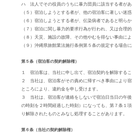
ハ 法人でその役員のうちに暴力団員に該当する者があ
（５）宿泊しようとする者が、他の宿泊客に著しい迷惑
（６）宿泊しようとする者が、伝染病者であると明らか
（７）宿泊に関し暴力的要求行為が行われ、又は合理的
（８）天災、施設の故障、その他やむを得ない事由によ
（９）沖縄県旅館業法施行条例第５条の規定する場合に
第５条（宿泊客の契約解除権）
１ 宿泊客は、当社に申し出て、宿泊契約を解除するこ
２ 当社は、宿泊客がその責めに帰すべき事由により宿
ところにより、違約金を申し受けます。
３ 当社は、宿泊客が連絡をしないで宿泊日当日の午後
の時刻を２時間経過した時刻）になっても、第７条１項
り解除されたものとみなし処理することがあります。
第６条（当社の契約解除権）