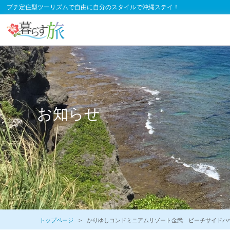
プチ定住型ツーリズムで自由に自分のスタイルで沖縄ステイ！
お知らせ
トップページ
かりゆしコンドミニアムリゾート金武 ビーチサイドハ