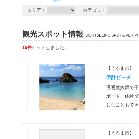
エリア：
カテゴリ：
観光スポット情報
SIGHTSEEING SPOT & PERIP
ヒットしました。
15件
【うるま市】
伊計ビーチ
透明度抜群で干
ボード、体験ダ
しむこともでき
【うるま市】