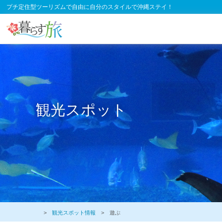
プチ定住型ツーリズムで自由に自分のスタイルで沖縄ステイ！
観光スポット
>
観光スポット情報
> 遊ぶ