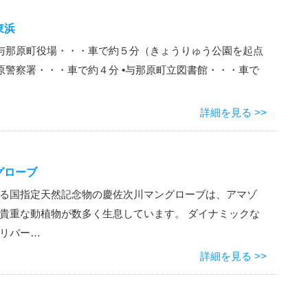
東浜
•与那原町役場・・・車で約５分（きょうりゅう公園を起点
那原警察署・・・車で約４分 •与那原町立図書館・・・車で
詳細を見る >>
グローブ
る国指定天然記念物の慶佐次川マングローブは、アマゾ
貴重な動植物が数多く生息しています。 ダイナミックな
リバー…
詳細を見る >>