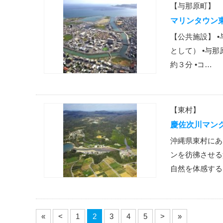
【与那原町】
マリンタウン
【公共施設】 
として） •与
約３分 •コ…
【東村】
慶佐次川マン
沖縄県東村にあ
ンを彷彿させる
自然を体感する
«
<
1
2
3
4
5
>
»