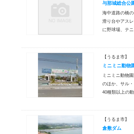
与那城総合公
海中道路の橋の
滑り台やアスレ
に野球場、テニ
【うるま市】
ミニミニ動物
ミニミニ動物園
のほか、サル・
40種類以上の
【うるま市】
倉敷ダム