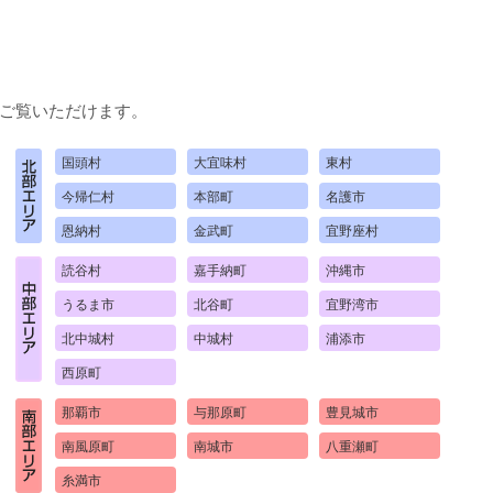
ご覧いただけます。
国頭村
大宜味村
東村
今帰仁村
本部町
名護市
恩納村
金武町
宜野座村
読谷村
嘉手納町
沖縄市
うるま市
北谷町
宜野湾市
北中城村
中城村
浦添市
西原町
那覇市
与那原町
豊見城市
南風原町
南城市
八重瀬町
糸満市