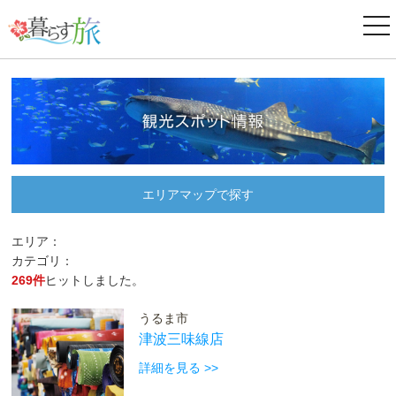
ナ
ビ
ゲ
ー
シ
ョ
ン
エリアマップで探す
エリア：
カテゴリ：
269件
ヒットしました。
うるま市
津波三味線店
詳細を見る >>