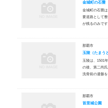
金城町の石畳
金城町の石畳は
要道路として整
が残るのみです
那覇市
玉陵（たまう
玉陵は、150
の後、第二尚氏
洗骨前の遺骸を
那覇市
首里城公園