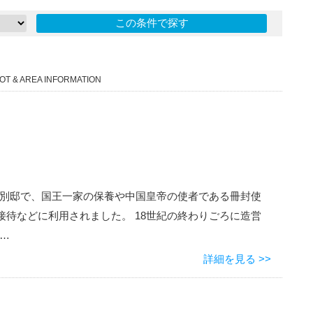
OT & AREA INFORMATION
別邸で、国王一家の保養や中国皇帝の使者である冊封使
の接待などに利用されました。 18世紀の終わりごろに造営
…
詳細を見る >>