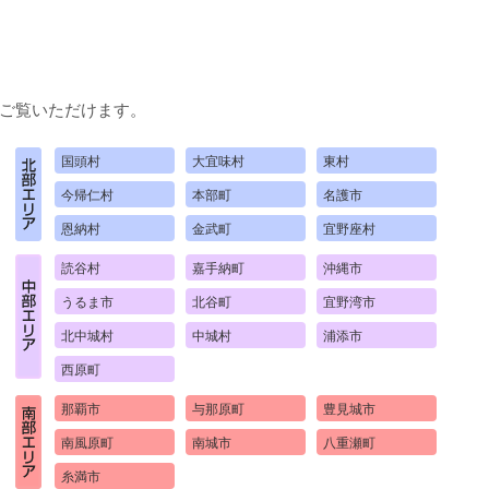
ご覧いただけます。
国頭村
大宜味村
東村
今帰仁村
本部町
名護市
恩納村
金武町
宜野座村
読谷村
嘉手納町
沖縄市
うるま市
北谷町
宜野湾市
北中城村
中城村
浦添市
西原町
那覇市
与那原町
豊見城市
南風原町
南城市
八重瀬町
糸満市