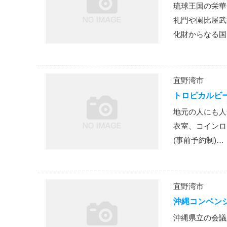
琉球王国の栄華
礼門や園比屋武
化財からなる国
宜野湾市
トロピカルビ
地元の人にも人
衣室、コインロ
(事前予約制)…
宜野湾市
沖縄コンベン
沖縄県立の会議