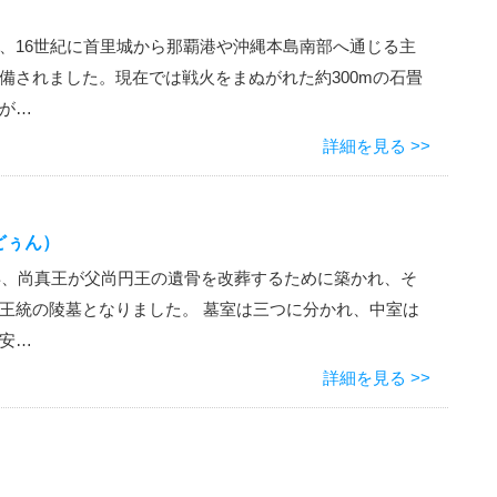
、16世紀に首里城から那覇港や沖縄本島南部へ通じる主
備されました。現在では戦火をまぬがれた約300mの石畳
が…
詳細を見る >>
どぅん）
1年、尚真王が父尚円王の遺骨を改葬するために築かれ、そ
王統の陵墓となりました。 墓室は三つに分かれ、中室は
安…
詳細を見る >>