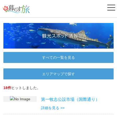
ナ
ビ
ゲ
ー
シ
ョ
ン
すべての一覧を見る
エリアマップで探す
18件
ヒットしました。
第一牧志公設市場（国際通り）
詳細を見る >>