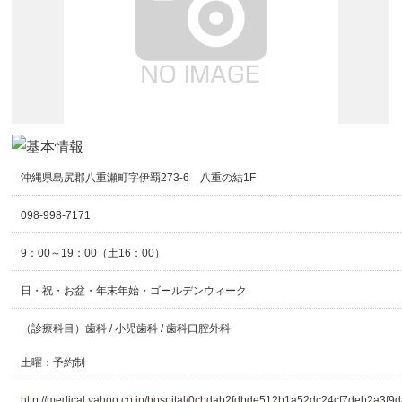
沖縄県島尻郡八重瀬町字伊覇273-6 八重の結1F
098-998-7171
9：00～19：00（土16：00）
日・祝・お盆・年末年始・ゴールデンウィーク
（診療科目）歯科 / 小児歯科 / 歯科口腔外科
土曜：予約制
http://medical.yahoo.co.jp/hospital/0cbdab2fdbde512b1a52dc24cf7deb2a3f9d