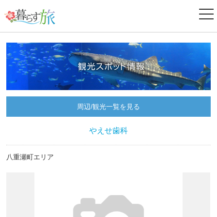
ナ
ビ
ゲ
ー
シ
ョ
ン
周辺/観光一覧を見る
やえせ歯科
八重瀬町エリア