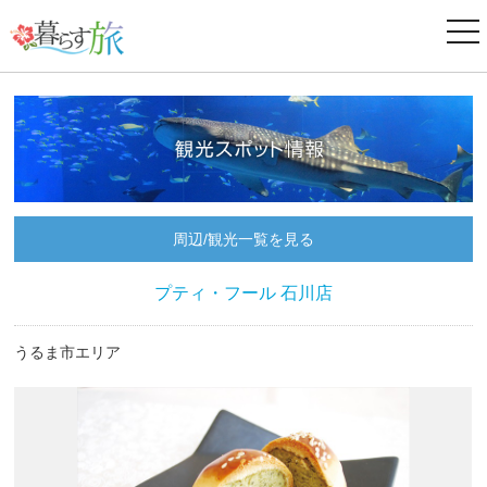
ナ
ビ
ゲ
ー
シ
ョ
ン
周辺/観光一覧を見る
プティ・フール 石川店
うるま市エリア