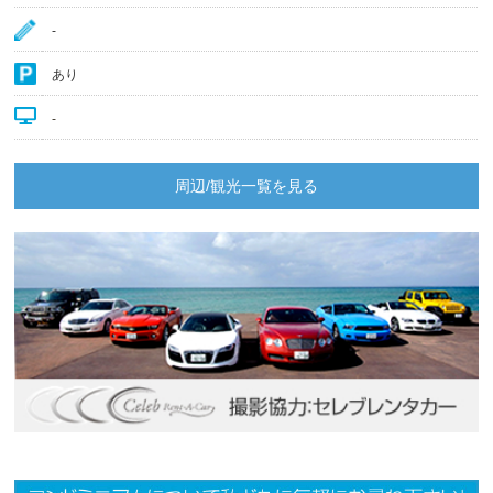
‐
あり
‐
周辺/観光一覧を見る