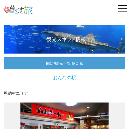
ナ
ビ
ゲ
ー
シ
ョ
ン
周辺/観光一覧を見る
おんなの駅
恩納村エリア