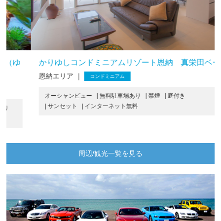
かりゆしコンドミニアムリゾート恩納 真栄田ベース
恩納エリア ｜
コンドミニアム
オーシャンビュー
| 無料駐車場あり
| 禁煙
| 庭付き
| サンセット
| インターネット無料
周辺/観光一覧を見る