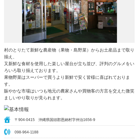
村のとりたて新鮮な農産物（果物・島野菜）からお土産品まで取り
揃え、
又新鮮な食材を使用した楽しい屋台が立ち並び、評判のグルメをい
ろいろ取り揃えております。
果物野菜はスーパーで買うより新鮮で安く皆様に喜ばれておりま
す。
賑やかな市場はいつも地元の農家さんや買物客の方言を交えた微笑
ましいやり取りが見られます。
〒904-0415 沖縄県国頭郡恩納村字仲泊1656-9
098-964-1188