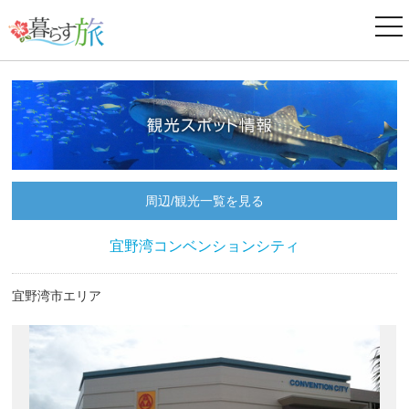
ナ
ビ
ゲ
ー
シ
ョ
ン
周辺/観光一覧を見る
宜野湾コンベンションシティ
宜野湾市エリア