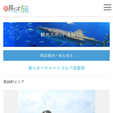
ナ
ビ
ゲ
ー
シ
ョ
ン
周辺/観光一覧を見る
美らオーチャードゴルフ倶楽部
恩納村エリア