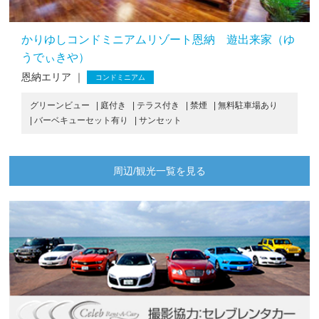
リゾート恩納 遊出来家（ゆ
かりゆしコンドミニアムリ
恩納エリア ｜
コンドミニアム
オーシャンビュー
| 無料駐車場あ
| サンセット
| インターネット無料
テラス付き
| 禁煙
| 無料駐車場あり
サンセット
周辺/観光一覧を見る