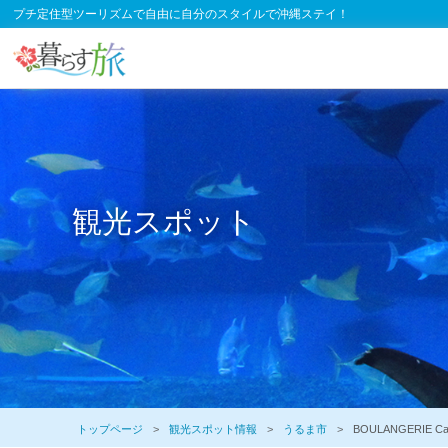
プチ定住型ツーリズムで自由に自分のスタイルで沖縄ステイ！
観光スポット
トップページ
観光スポット情報
うるま市
BOULANGERIE