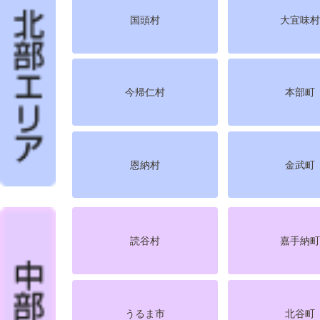
国頭村
大宜味
今帰仁村
本部町
恩納村
金武町
読谷村
嘉手納
うるま市
北谷町