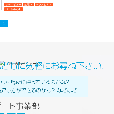
シティビュー
禁煙bb
テラス付きcc
ペット不可dd
1