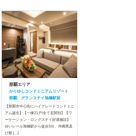
那覇エリア
かりゆしコンドミニアムリゾート
那覇 グランステイ旭橋駅前
【那覇市中心街にハイグレードコンドミニ
アム誕生】【一棟21戸/全て玄関別】【ワ
ーケーション・ロングステイ好適施設】
ゆいレール旭橋駅から徒歩3分、沖縄県及
び那 […]